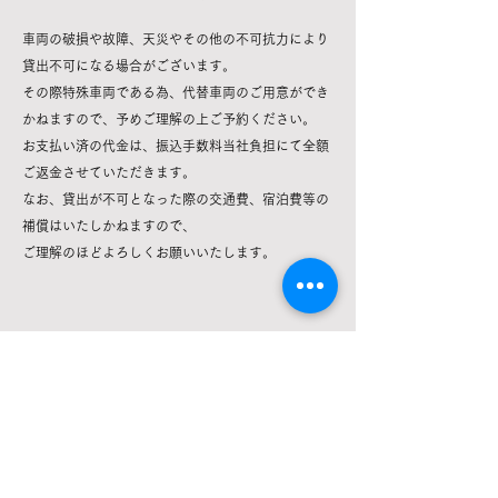
車両の破損や故障、天災やその他の不可抗力により
貸出不可になる場合がございます。
その際特殊車両である為、代替車両のご用意ができ
かねますので、予めご理解の上ご予約ください。
お支払い済の代金は、振込手数料当社負担にて全額
ご返金させていただきます。
なお、貸出が不可となった際の交通費、宿泊費等の
補償はいたしかねますので、
​ご理解のほどよろしくお願いいたします。
24時間受付
​お問い合わせはLINEから
​WEB予約はこちら
​Northpole.RentaCar