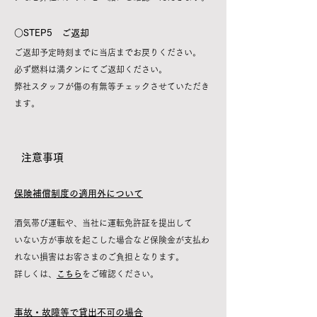
○STEP5 ご返却
ご返却予定時刻までに当店までお戻りください。
必ず燃料は満タンにてご返却ください。
​弊社スタッフが傷の有無等チェックさせていただき
ます。
​注意事項
​保険補償制度の適用外について
酒気帯び運転や、当社に運転免許証を提出して
いない方が事故を起こした場合など
保険金が支払わ
れない損害はお客さまのご負担となります。
​詳しくは、
こちら
をご確認ください。
事故・故障等で貸出不可の場合