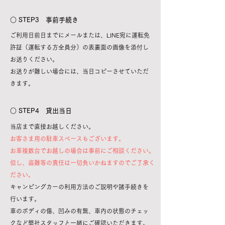
​○ STEP3 事前手続き
ご利用日前日までにメールまたは、LINE宛に運転免
許証（運転する方全員分）の表裏面の画像を添付し
お送りください。
​お送りが難しい場合には、当日コピーさせていただ
きます。
○ STEP4 貸出当日
​当店まで直接お越しください。
お客さま用の駐車スペースもございます。
お車複数台でお越しの場合は
事前にご相談ください。
但し、盗難等の責任は一切負いかねますのでご了承く
ださい。
キャンピングカーの利用方法のご説明や諸手続きを
行います。
車のボディの傷、凹みの有無、車内の状態のチェッ
クなど弊社スタッフと一緒にご確認いただきます。