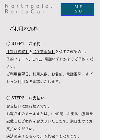
Northpole.
ME
RentaCar
NU
​ご利用の流れ
​○ STEP1 ご予約
【貸渡約款】
と​
【注意事項】
を必ずご確認の上、
予約フォーム、LINE、電話いずれかよりご予約くだ
さい。
​ご利用希望日、利用人数、お名前、電話番号、オプ
ション利用など確認いたします。
​○ STEP2 お支払い
お支払いは銀行振込です。
お客さまのメールまたは、LINE宛にお支払い方法を
記載したご案内をお送りいたします。期日までにお
支払いください。
決済の完了をもって、予約完了となります。